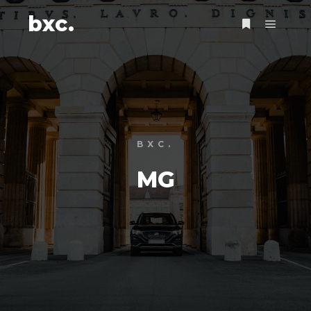
bxc.
Main m
More info
BXC.
MG